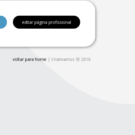
editar página profissional
voltar para home
| Criativamos Ⓡ 2016