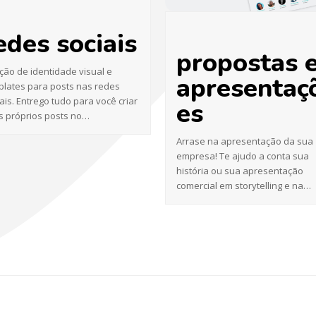
edes sociais
propostas 
ção de identidade visual e
apresentaç
plates para posts nas redes
ais. Entrego tudo para você criar
es
s próprios posts no…
Arrase na apresentação da sua
empresa! Te ajudo a conta sua
história ou sua apresentação
comercial em storytelling e na…