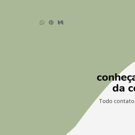
conheç
da c
Todo contato 