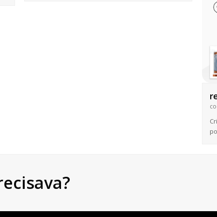
r
co
Cr
po
recisava?