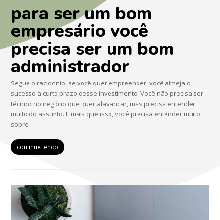
para ser um bom
empresário você
precisa ser um bom
administrador
Segue o raciocínio: se você quer empreender, você almeja o
sucesso a curto prazo desse investimento. Você não precisa ser
técnico no negócio que quer alavancar, mas precisa entender
muito do assunto. E mais que isso, você precisa entender muito
sobre…
continue lendo